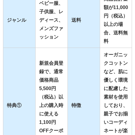
ベビー服、
額が11,000
子供服、レ
円（税込）
ジャンル
ディース、
送料
以上の場
メンズファ
合、送料無
ッション
料
オーガニッ
新規会員登
クコットン
録で、通常
など、肌に
価格商品
優しく環境
5,500円
に配慮した
（税込）以
素材を使用
特典①
上の購入時
特徴
しており、
に使える
親子でお揃
1,100円
いコーディ
OFFクーポ
ネートが楽