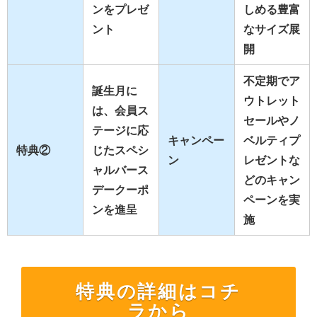
ンをプレゼ
しめる豊富
ント
なサイズ展
開
不定期でア
誕生月に
ウトレット
は、会員ス
セールやノ
テージに応
キャンペー
ベルティプ
特典②
じたスペシ
ン
レゼントな
ャルバース
どのキャン
デークーポ
ペーンを実
ンを進呈
施
特典の詳細はコチ
ラから