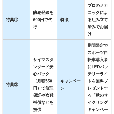
プロのメカ
防犯登録を
ニックによ
特典①
600円で代
特徴
る組み立て
行
済みでお届
け
期間限定で
スポーツ自
サイマスタ
転車購入者
ンダード安
にLEDバッ
心パック
テリーライ
（月額550
キャンペー
トを無料プ
特典②
円）で修理
ン
レゼントす
保証や盗難
る「秋のサ
補償などを
イクリング
提供
キャンペー