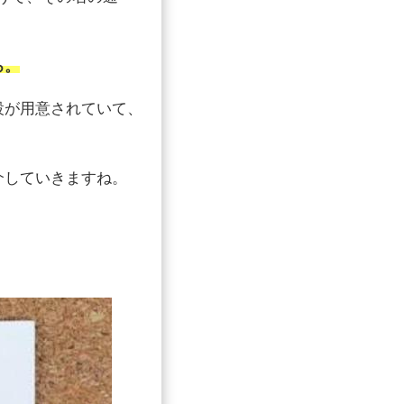
ろ。
設が用意されていて、
介していきますね。