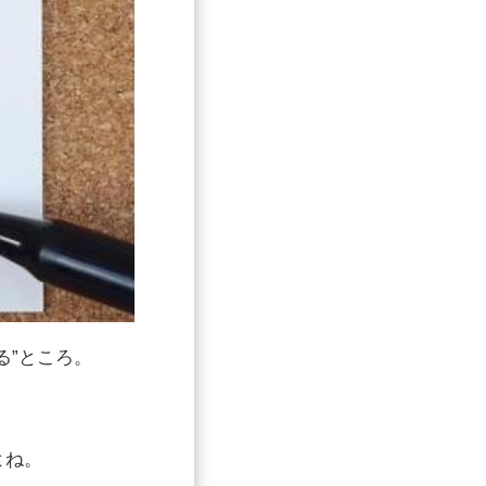
る”ところ。
よね。