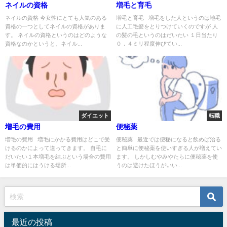
ネイルの資格
増毛と育毛
ネイルの資格 今女性にとても人気のある
増毛と育毛 増毛をした人というのは地毛
資格の一つとしてネイルの資格がありま
に人工毛髪をとりつけていくのですが 人
す。 ネイルの資格というのはどのような
の髪の毛というのはだいたい １日当たり
資格なのかというと、ネイル...
０．４ミリ程度伸びてい...
ダイエット
転職
増毛の費用
便秘薬
増毛の費用 増毛にかかる費用はどこで受
便秘薬 最近では便秘になると飲めば治る
けるのかによって違ってきます。 自毛に
と簡単に便秘薬を使いすぎる人が増えてい
だいたい１本増毛を結ぶという場合の費用
ます。 しかしむやみやたらに便秘薬を使
は単価的にはうける場所...
うのは避けたほうがいい...
最近の投稿