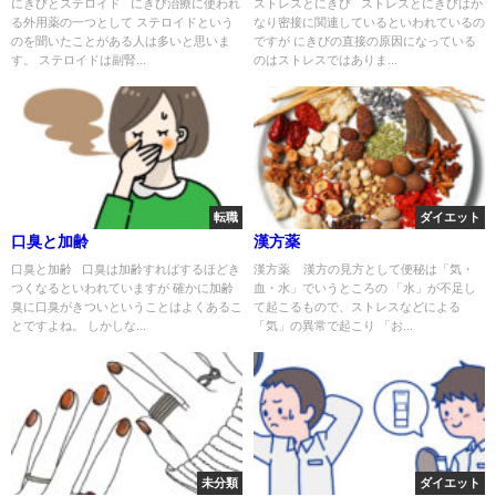
にきびとステロイド にきび治療に使われ
ストレスとにきび ストレスとにきびはか
る外用薬の一つとして ステロイドという
なり密接に関連しているといわれているの
のを聞いたことがある人は多いと思いま
ですが にきびの直接の原因になっている
す。 ステロイドは副腎...
のはストレスではありま...
転職
ダイエット
口臭と加齢
漢方薬
口臭と加齢 口臭は加齢すればするほどき
漢方薬 漢方の見方として便秘は「気・
つくなるといわれていますが 確かに加齢
血・水」でいうところの 「水」が不足し
臭に口臭がきついということはよくあるこ
て起こるもので、ストレスなどによる
とですよね。 しかしな...
「気」の異常で起こり 「お...
未分類
ダイエット