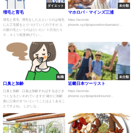
ダイエット
未分類
増毛と育毛
マホロバ・マインズ三浦
増毛と育毛 増毛をした人というのは地毛
https://acerola-
に人工毛髪をとりつけていくのですが 人
phoenix.xyz/lp/apsmahorobamainz/...
の髪の毛というのはだいたい １日当たり
０．４ミリ程度伸びてい...
転職
未分類
口臭と加齢
近畿日本ツーリスト
口臭と加齢 口臭は加齢すればするほどき
https://acerola-
つくなるといわれていますが 確かに加齢
phoenix.xyz/lp/apnkinktourist/...
臭に口臭がきついということはよくあるこ
とですよね。 しかしな...