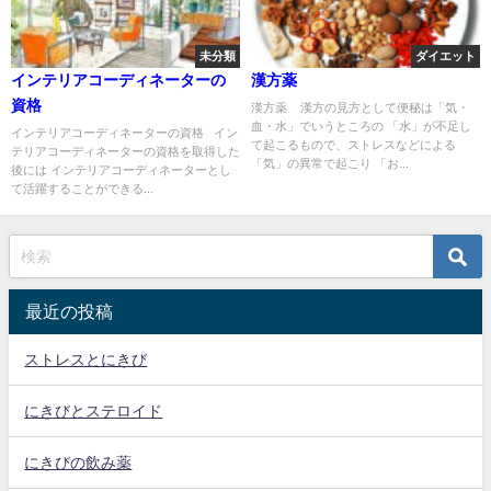
未分類
ダイエット
インテリアコーディネーターの
漢方薬
資格
漢方薬 漢方の見方として便秘は「気・
血・水」でいうところの 「水」が不足し
インテリアコーディネーターの資格 イン
て起こるもので、ストレスなどによる
テリアコーディネーターの資格を取得した
「気」の異常で起こり 「お...
後には インテリアコーディネーターとし
て活躍することができる...
最近の投稿
ストレスとにきび
にきびとステロイド
にきびの飲み薬