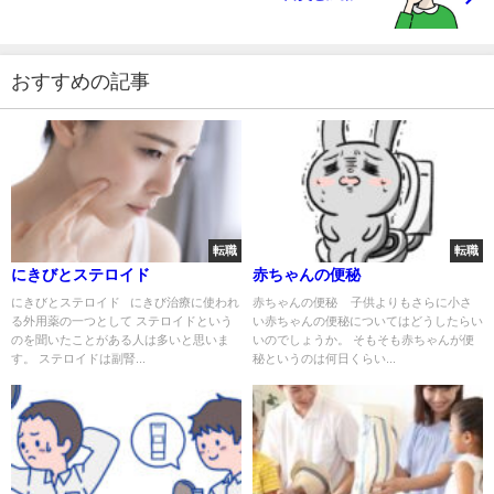
おすすめの記事
転職
転職
にきびとステロイド
赤ちゃんの便秘
にきびとステロイド にきび治療に使われ
赤ちゃんの便秘 子供よりもさらに小さ
る外用薬の一つとして ステロイドという
い赤ちゃんの便秘についてはどうしたらい
のを聞いたことがある人は多いと思いま
いのでしょうか。 そもそも赤ちゃんが便
す。 ステロイドは副腎...
秘というのは何日くらい...