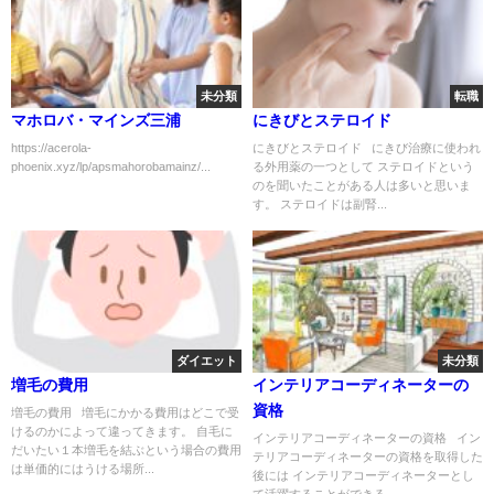
未分類
転職
マホロバ・マインズ三浦
にきびとステロイド
https://acerola-
にきびとステロイド にきび治療に使われ
phoenix.xyz/lp/apsmahorobamainz/...
る外用薬の一つとして ステロイドという
のを聞いたことがある人は多いと思いま
す。 ステロイドは副腎...
ダイエット
未分類
増毛の費用
インテリアコーディネーターの
資格
増毛の費用 増毛にかかる費用はどこで受
けるのかによって違ってきます。 自毛に
インテリアコーディネーターの資格 イン
だいたい１本増毛を結ぶという場合の費用
テリアコーディネーターの資格を取得した
は単価的にはうける場所...
後には インテリアコーディネーターとし