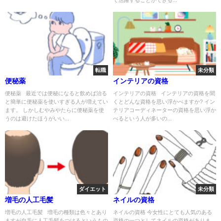
て活躍することができる...
転職
未分類
便秘薬
インテリアの資格
便秘薬 最近では便秘になると飲めば治る
インテリアの資格 インテリアの資格を聞
と簡単に便秘薬を使いすぎる人が増えてい
くとどんな資格を思い浮かべますか? イン
ます。 しかしむやみやたらに便秘薬を使
テリアコーディネーターの資格を思い浮か
うのは避けたほうがいい...
べるという人が多いの...
ダイエット
未分類
増毛の人工毛髪
ネイルの資格
増毛の人工毛髪 増毛の種類は色々とあり
ネイルの資格 今女性にとても人気のある
ますが自毛に人工毛髪をつけるというもの
資格の一つとしてネイルの資格がありま